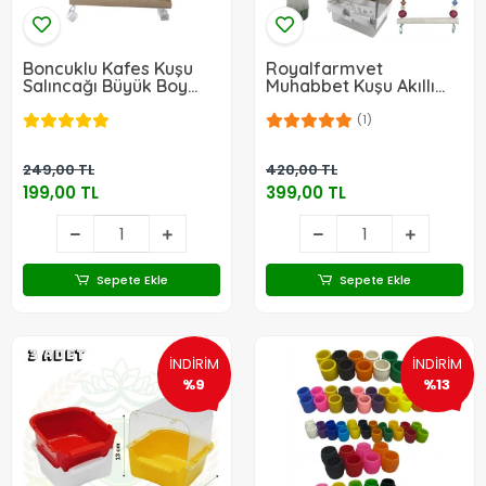
Boncuklu Kafes Kuşu
Royalfarmvet
Salıncağı Büyük Boy
Muhabbet Kuşu Akıllı
17x15 cm
Yemlik ve Tam Set (9
Parça)
(1)
249,00 TL
420,00 TL
199,00 TL
399,00 TL
Sepete Ekle
Sepete Ekle
İNDİRİM
İNDİRİM
%9
%13