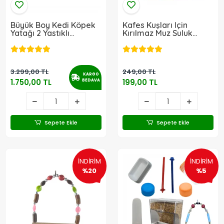
Büyük Boy Kedi Köpek
Kafes Kuşları Için
Yatağı 2 Yastıklı
Kırılmaz Muz Suluk
(100x80x33)
Büyük Boy 200ml (3
ADET)
3.299,00 TL
249,00 TL
KARGO
1.750,00 TL
199,00 TL
BEDAVA
Sepete Ekle
Sepete Ekle
İNDİRİM
İNDİRİM
%20
%5