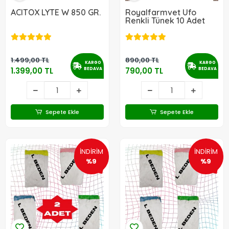
ACITOX LYTE W 850 GR.
Royalfarmvet Ufo
Renkli Tünek 10 Adet
1.499,00 TL
890,00 TL
KARGO
KARGO
1.399,00 TL
790,00 TL
BEDAVA
BEDAVA
Sepete Ekle
Sepete Ekle
İNDİRİM
İNDİRİM
%9
%9