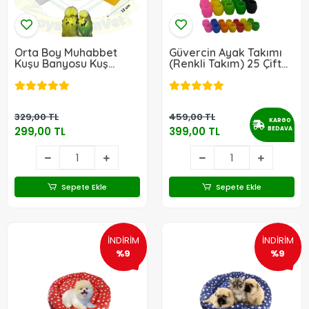
Orta Boy Muhabbet
Güvercin Ayak Takımı
Kuşu Banyosu Kuş
(Renkli Takım) 25 Çift
Banyoluk (3 ADET)
(50 Adet)
329,00 TL
459,00 TL
KARGO
299,00 TL
399,00 TL
BEDAVA
Sepete Ekle
Sepete Ekle
İNDİRİM
İNDİRİM
%9
%9