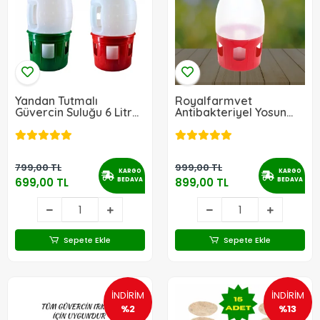
Yandan Tutmalı
Royalfarmvet
Güvercin Suluğu 6 Litre
Antibakteriyel Yosun
(2 Adet)
Tutmaz Güvercin Suluk
6 Litre (2 Adet)
799,00 TL
999,00 TL
KARGO
KARGO
699,00 TL
899,00 TL
BEDAVA
BEDAVA
Sepete Ekle
Sepete Ekle
İNDİRİM
İNDİRİM
%2
%13