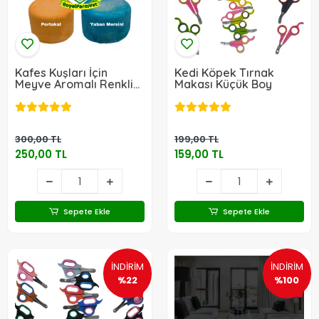
Kafes Kuşları İçin
Kedi Köpek Tırnak
Meyve Aromalı Renkli
Makası Küçük Boy
Gaga Taşı (10 Adet)
300,00 TL
199,00 TL
250,00 TL
159,00 TL
Sepete Ekle
Sepete Ekle
İNDİRİM
İNDİRİM
%22
%100