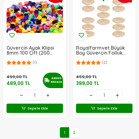
Güvercin Ayak Klipsi
Royalfarmvet Büyük
8mm 100 Çift (200
Boy Güvercin Folluk
Adet)
Keçesi (15 Adet)
(1)
(2)
499,00 TL
459,00 TL
KARGO
489,00 TL
399,00 TL
BEDAVA
Sepete Ekle
Sepete Ekle
1
2