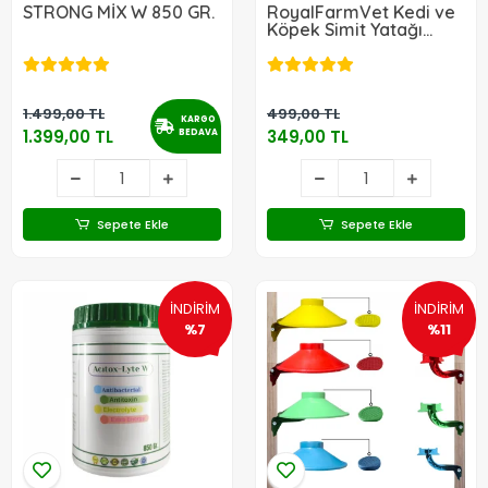
STRONG MİX W 850 GR.
RoyalFarmVet Kedi ve
Köpek Simit Yatağı
(50x50) ve Olta
Oyuncak
1.499,00 TL
499,00 TL
KARGO
1.399,00 TL
349,00 TL
BEDAVA
Sepete Ekle
Sepete Ekle
İNDİRİM
İNDİRİM
%7
%11