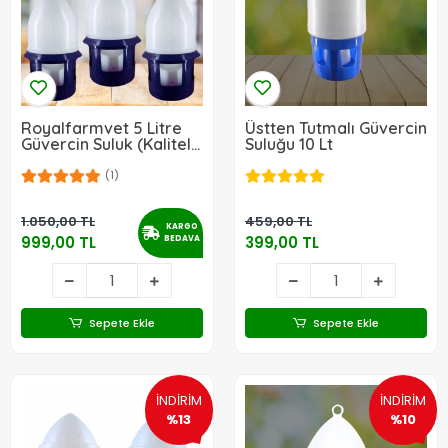
Royalfarmvet 5 Litre
Üstten Tutmalı Güvercin
Güvercin Suluk (Kaliteli)
Suluğu 10 Lt
3 Adet
(1)
1.050,00 TL
459,00 TL
KARGO
999,00 TL
399,00 TL
BEDAVA
Sepete Ekle
Sepete Ekle
İNDİRİM
İNDİRİM
%13
%10