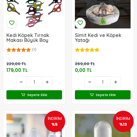
Kedi Köpek Tırnak
Simit Kedi ve Köpek
Makası Büyük Boy
Yatağı
(1)
229,00 TL
269,00 TL
179,00 TL
0,00 TL
Sepete Ekle
Sepete Ekle
İNDİRİM
İNDİRİM
%5
%13