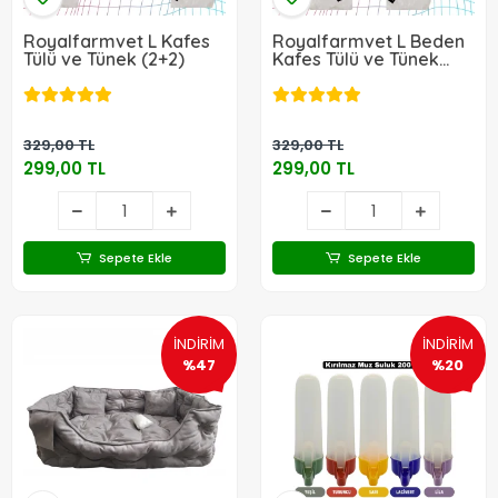
Royalfarmvet L Kafes
Royalfarmvet L Beden
Tülü ve Tünek (2+2)
Kafes Tülü ve Tünek
(3+3)
329,00 TL
329,00 TL
299,00 TL
299,00 TL
Sepete Ekle
Sepete Ekle
İNDİRİM
İNDİRİM
%47
%20