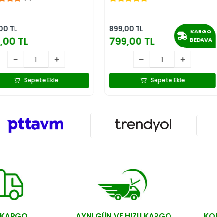
899,00 TL
180,00 TL
KARGO
799,00 TL
130,00 
BEDAVA
le
Sepete Ekle
 KARGO
AYNI GÜN VE HIZLI KARGO
KOL