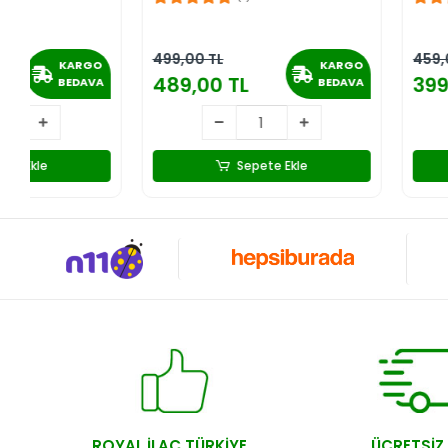
499,00 TL
459,00 TL
KARGO
489,00 TL
399,00 TL
BEDAVA
Sepete Ekle
Sepete Ek
ROYAL İLAÇ TÜRKİYE
ÜCRETSİZ