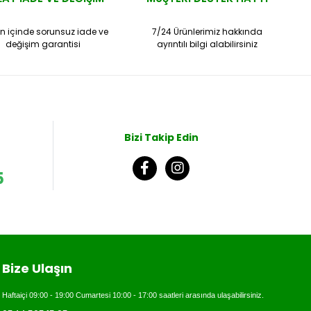
n içinde sorunsuz iade ve
7/24 Ürünlerimiz hakkında
değişim garantisi
ayrıntılı bilgi alabilirsiniz
Bizi Takip Edin
5
Bize Ulaşın
Haftaiçi 09:00 - 19:00 Cumartesi 10:00 - 17:00 saatleri arasında ulaşabilirsiniz.