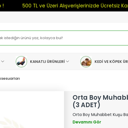
500 TL ve Üzeri Alışverişlerinizde Ücretsiz Kargo !
I
KANATLI ÜRÜNLERİ
KEDİ VE KÖPEK Ü
ksesuarları
Orta Boy Muhabb
(3 ADET)
Orta Boy Muhabbet Kuşu Ba
Devamını Gör