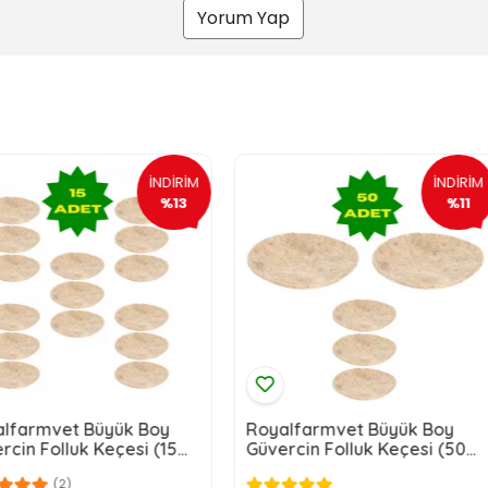
Yorum Yap
İNDİRİM
İNDİRİM
%13
%11
ük Boy
Royalfarmvet Büyük Boy
RoyalFa
esi (15
Güvercin Folluk Keçesi (50
Kuşu Bonc
Adet)
Büyük Boy