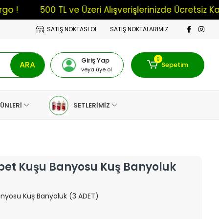
500 TL ve Üzeri Alışverişlerinizde Ücretsiz Kargo !
SATIŞ NOKTASI OL
SATIŞ NOKTALARIMIZ
0
Giriş Yap
ARA
Sepetim
veya üye ol
RÜNLERİ
SETLERİMİZ
et Kuşu Banyosu Kuş Banyoluk
nyosu Kuş Banyoluk (3 ADET)