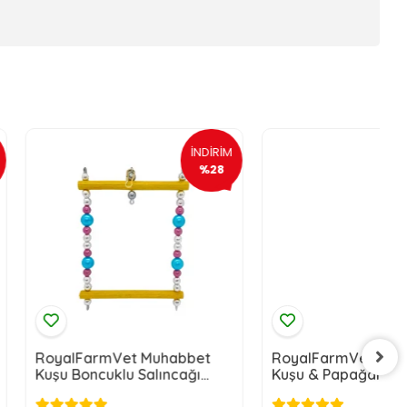
İNDİRİM
İNDİRİM
%28
%17
rmVet Muhabbet
RoyalFarmVet Muhabbet
uklu Salıncağı
Kuşu & Papağan Boncuklu
 - Kaliteli
Zili Salıncağı Orta Boy -
Kaliteli