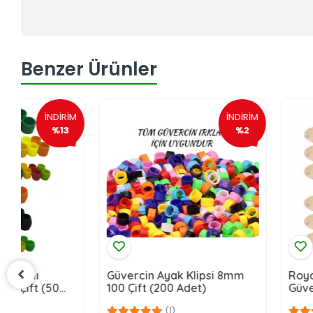
Benzer Ürünler
İNDİRİM
%2
Güvercin Ayak Klipsi 8mm
Royalfarmvet Büy
100 Çift (200 Adet)
Güvercin Folluk Keç
Adet)
(1)
(2)