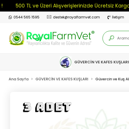
500 TL ve Üzeri Alışverişlerinizde Ücretsiz Kargo !
0544 565 1595
destek@royalfarmvet.com
İletişim
GÜVERCİN VE KAFES KUŞLAR
Ana Sayfa
GÜVERCİN VE KAFES KUŞLARI
Güvercin ve Kuş A