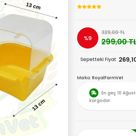
329,00 TL
%9
299,00 T
269,1
Sepetteki Fiyat
Marka:
RoyalFarmVet
En geç 10 Ağust
kargoda!