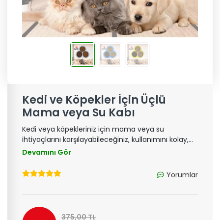
Kedi ve Köpekler İçin Üçlü
Mama veya Su Kabı
Kedi veya köpekleriniz için mama veya su
ihtiyaçlarını karşılayabileceğiniz, kullanımını kolay,
üç mama kabı bulunan ve yıkanabilir özelliği ile
Devamını Gör
sevimli dostlarınızı keyifle besleyebilirsiniz.
Yorumlar
375,00 TL