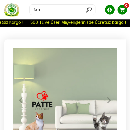
0
siz Kargo !
500 TL ve Üzeri Alışverişlerinizde Ücretsiz Kargo !