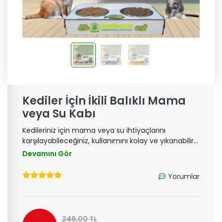
Kediler İçin İkili Balıklı Mama
veya Su Kabı
Kedileriniz için mama veya su ihtiyaçlarını
karşılayabileceğiniz, kullanımını kolay ve yıkanabilir
özelliği ile patili dostlarınızı keyifle besleyebilirsiniz.
Devamını Gör
Yorumlar
249,00 TL