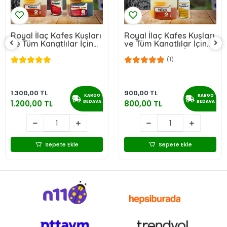
Royal İlaç Kafes Kuşları
Royal İlaç Kafes Kuşları
ve Tüm Kanatlılar İçin
ve Tüm Kanatlılar İçin
Mükemmel Üçlü Set
Mini Muhteşem İkili Set
doral)
(Acidoral+Pigeorex+Pantonic)
(Pigeotonic+Pigeorex)
(1)
1.300,00 TL
900,00 TL
KARGO
KARGO
1.200,00 TL
800,00 TL
BEDAVA
BEDAVA
Sepete Ekle
Sepete Ekle