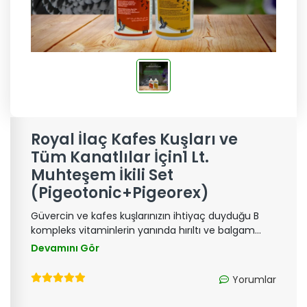
Royal İlaç Kafes Kuşları ve
Tüm Kanatlılar İçin1 Lt.
Muhteşem İkili Set
(Pigeotonic+Pigeorex)
Güvercin ve kafes kuşlarınızın ihtiyaç duyduğu B
kompleks vitaminlerin yanında hırıltı ve balgam
vakalarında etkili sıvı tamamlayıcı yem olan bu set
Devamını Gör
ile güvercin ve kafes kuşlarınız daha güvende.
Yorumlar