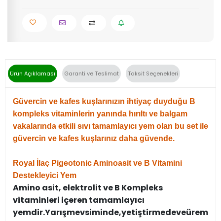
Ürün Açıklaması
Garanti ve Teslimat
Taksit Seçenekleri
Güvercin ve kafes kuşlarınızın ihtiyaç duyduğu B
kompleks vitaminlerin yanında hırıltı ve balgam
vakalarında etkili sıvı tamamlayıcı yem olan bu set ile
güvercin ve kafes kuşlarınız daha güvende.
Royal İlaç Pigeotonic Aminoasit ve B Vitamini
Destekleyici Yem
Amino asit, elektrolit ve B Kompleks
vitaminleri içeren tamamlayıcı
yemdir.
Yarış
mevsiminde,
yetiştirmede
ve
üreme
d