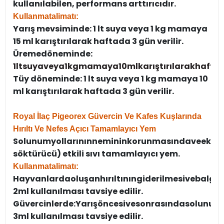
kullanılabilen, performans arttırıcıdır.
Kullanma
talimatı:
Yarış mevsiminde: 1 lt suya veya 1 kg mamaya
15 ml karıştırılarak haftada 3 gün verilir.
Üreme
döneminde:
1
lt
suya
veya
1
kg
mamaya
10
ml
karıştırılarak
hafta
Tüy döneminde: 1 lt suya veya 1 kg mamaya 10
ml karıştırılarak haftada 3 gün verilir.
Royal İlaç Pigeorex Güvercin Ve Kafes Kuşlarında
Hırıltı Ve Nefes Açıcı Tamamlayıcı Yem
Solunum
yollarının
neminin
korunmasında
ve
eksp
söktürücü) etkili sıvı tamamlayıcı yem.
Kullanma
talimatı:
Hayvanlarda
oluşan
hırıltının
giderilmesi
ve
balga
2
ml kullanılması tavsiye edilir.
Güvercinlerde:
Yarış
öncesi
ve
sonrasında
solunum
3
ml kullanılması tavsiye edilir.