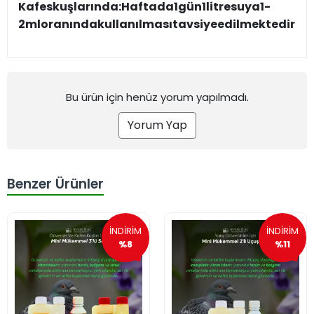
Kafes
kuşlarında:
Haftada
1
gün
1
litre
suya
1-
2
ml
oranında
kullanılması
tavsiye
edilmektedir.
Bu ürün için henüz yorum yapılmadı.
Yorum Yap
Benzer Ürünler
İNDİRİM
İNDİRİM
%8
%11