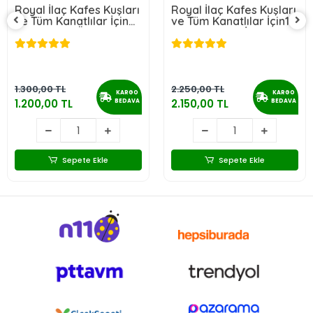
Royal İlaç Kafes Kuşları
Royal İlaç Kafes Kuşları
ve Tüm Kanatlılar İçin
ve Tüm Kanatlılar İçin1
Mükemmel Üçlü Set
Lt. Muhteşem İkili Set
doral)
(Acidoral+Pigeorex+Pantonic)
(Pigeotonic+Pigeorex)
1.300,00 TL
2.250,00 TL
KARGO
KARGO
1.200,00 TL
2.150,00 TL
BEDAVA
BEDAVA
Sepete Ekle
Sepete Ekle