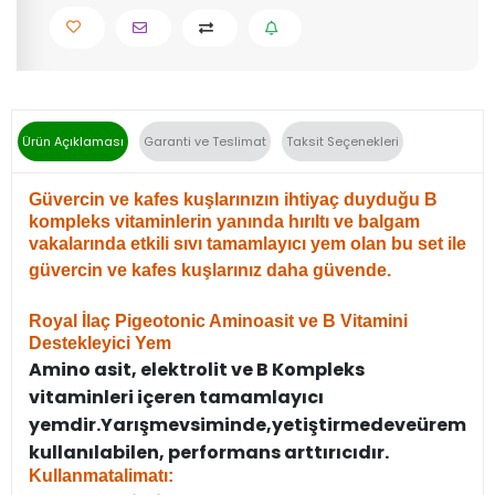
Ürün Açıklaması
Garanti ve Teslimat
Taksit Seçenekleri
Güvercin ve kafes kuşlarınızın ihtiyaç duyduğu B
kompleks vitaminlerin yanında hırıltı ve balgam
vakalarında etkili sıvı tamamlayıcı yem olan bu set ile
güvercin ve kafes kuşlarınız daha güvende.
Royal İlaç Pigeotonic Aminoasit ve B Vitamini
Destekleyici Yem
Amino asit, elektrolit ve B Kompleks
vitaminleri içeren tamamlayıcı
yemdir.
Yarış
mevsiminde,
yetiştirmede
ve
üreme
d
kullanılabilen, performans arttırıcıdır.
Kullanma
talimatı: