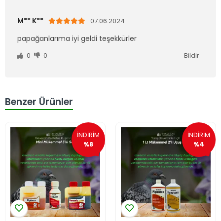
M** K**
07.06.2024
papağanlarıma iyi geldi teşekkürler
0
0
Bildir
Benzer Ürünler
İNDİRİM
İNDİRİM
%8
%4