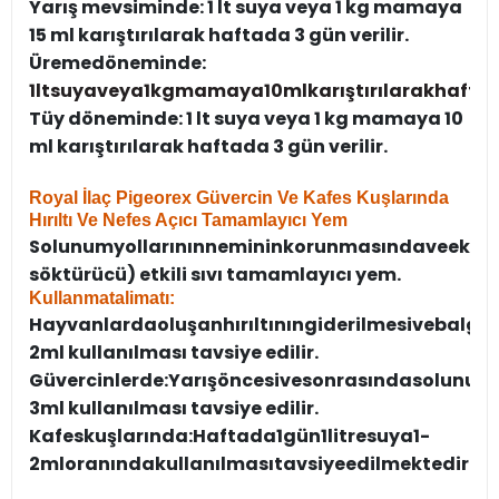
Yarış mevsiminde: 1 lt suya veya 1 kg mamaya
15 ml karıştırılarak haftada 3 gün verilir.
Üreme
döneminde:
1
lt
suya
veya
1
kg
mamaya
10
ml
karıştırılarak
hafta
Tüy döneminde: 1 lt suya veya 1 kg mamaya 10
ml karıştırılarak haftada 3 gün verilir.
Royal İlaç Pigeorex Güvercin Ve Kafes Kuşlarında
Hırıltı Ve Nefes Açıcı Tamamlayıcı Yem
Solunum
yollarının
neminin
korunmasında
ve
eksp
söktürücü) etkili sıvı tamamlayıcı yem.
Kullanma
talimatı:
Hayvanlarda
oluşan
hırıltının
giderilmesi
ve
balga
2
ml kullanılması tavsiye edilir.
Güvercinlerde:
Yarış
öncesi
ve
sonrasında
solunum
3
ml kullanılması tavsiye edilir.
Kafes
kuşlarında:
Haftada
1
gün
1
litre
suya
1-
2
ml
oranında
kullanılması
tavsiye
edilmektedir.