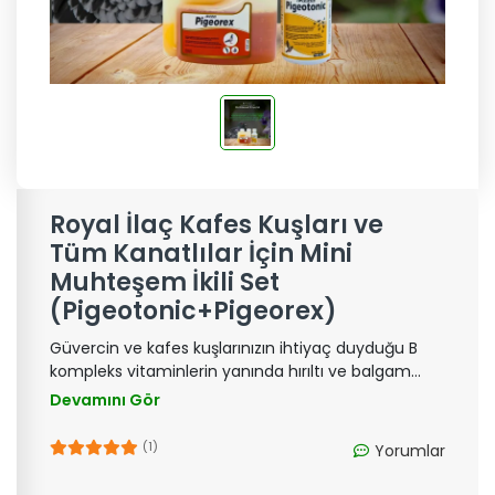
Royal İlaç Kafes Kuşları ve
Tüm Kanatlılar İçin Mini
Muhteşem İkili Set
(Pigeotonic+Pigeorex)
Güvercin ve kafes kuşlarınızın ihtiyaç duyduğu B
kompleks vitaminlerin yanında hırıltı ve balgam
vakalarında etkili sıvı tamamlayıcı yem olan bu set
Devamını Gör
ile güvercin ve kafes kuşlarınız daha güvende.
(1)
Yorumlar